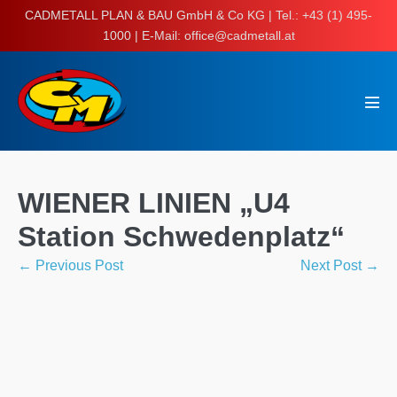
Skip
CADMETALL PLAN & BAU GmbH & Co KG | Tel.: +43 (1) 495-
to
1000 | E-Mail: office@cadmetall.at
content
Men
Tog
WIENER LINIEN „U4
Station Schwedenplatz“
Post
← Previous Post
Next Post →
Navigation