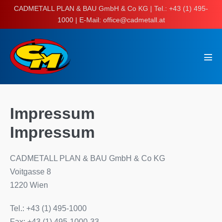
Skip
CADMETALL PLAN & BAU GmbH & Co KG | Tel.: +43 (1) 495-
to
1000 | E-Mail: office@cadmetall.at
content
Men
Tog
Impressum
Impressum
CADMETALL PLAN & BAU GmbH & Co KG
Voitgasse 8
1220 Wien
Tel.: +43 (1) 495-1000
Fax: +43 (1) 495-1000-33