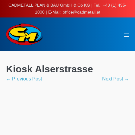
Skip
CADMETALL PLAN & BAU GmbH & Co KG | Tel.: +43 (1) 495-
to
1000 | E-Mail: office@cadmetall.at
content
Men
Tog
Kiosk Alserstrasse
Post
← Previous Post
Next Post →
Navigation