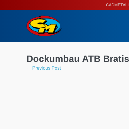
Skip
CADMETALL P
to
content
Dockumbau ATB Bratis
Post
← Previous Post
Navigation