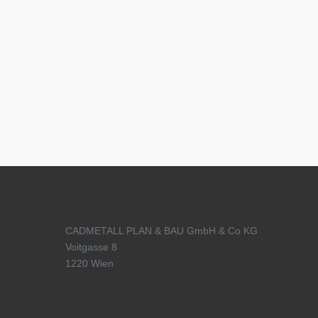
CADMETALL PLAN & BAU GmbH & Co KG
Voitgasse 8
1220 Wien