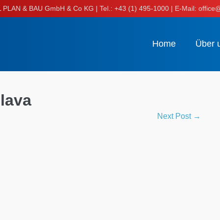
LAN & BAU GmbH & Co KG | Tel.: +43 (1) 495-1000 | E-Mail: office@
Home
Über 
lava
Next Post →