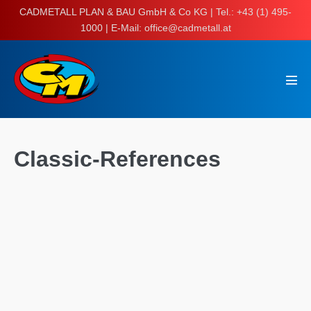
Skip
CADMETALL PLAN & BAU GmbH & Co KG | Tel.: +43 (1) 495-
to
1000 | E-Mail: office@cadmetall.at
content
Men
Tog
Classic-References