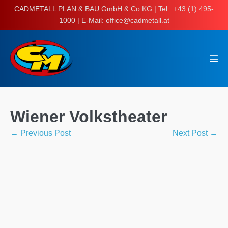
Skip
CADMETALL PLAN & BAU GmbH & Co KG | Tel.: +43 (1) 495-
to
1000 | E-Mail: office@cadmetall.at
content
Men
Tog
Wiener Volkstheater
Post
← Previous Post
Next Post →
Navigation