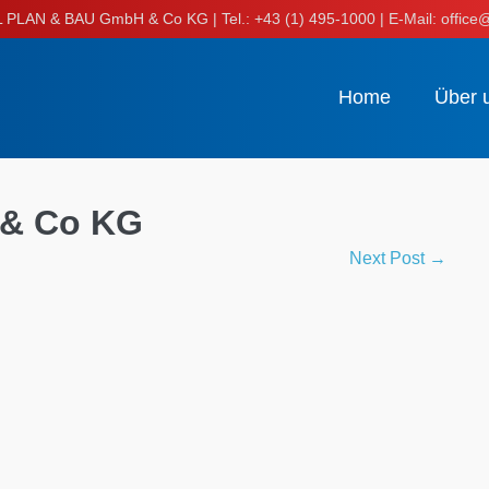
LAN & BAU GmbH & Co KG | Tel.: +43 (1) 495-1000 | E-Mail: office@
Home
Über 
& Co KG
Next Post →