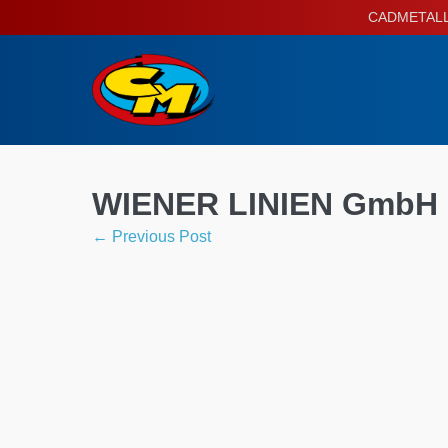
Skip
CADMETALL P
to
content
WIENER LINIEN GmbH 
Post
← Previous Post
Navigation