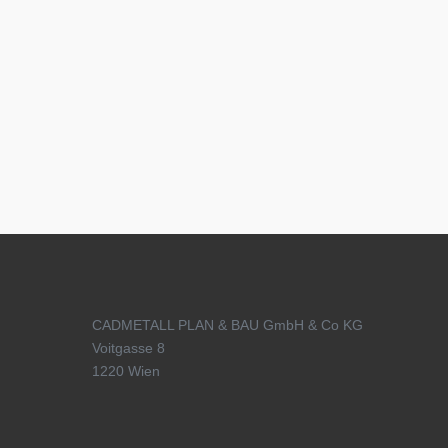
CADMETALL PLAN & BAU GmbH & Co KG
Voitgasse 8
1220 Wien