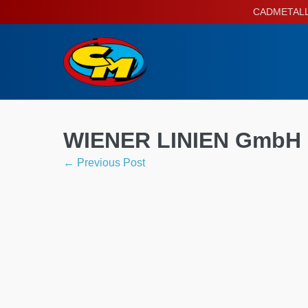
Skip
CADMETALL P
to
content
WIENER LINIEN GmbH 
Post
← Previous Post
Navigation