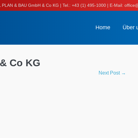
LAN & BAU GmbH & Co KG | Tel.: +43 (1) 495-1000 | E-Mail: office@
Home
Über 
& Co KG
Next Post →