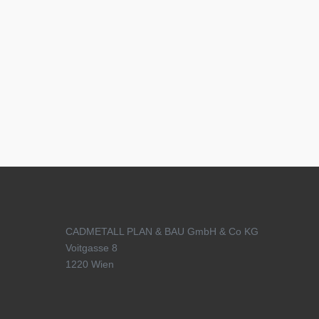
CADMETALL PLAN & BAU GmbH & Co KG
Voitgasse 8
1220 Wien