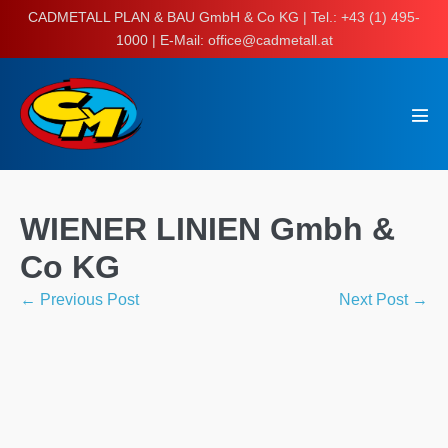
Skip
CADMETALL PLAN & BAU GmbH & Co KG | Tel.: +43 (1) 495-
to
1000 | E-Mail: office@cadmetall.at
content
Men
Tog
WIENER LINIEN Gmbh &
Co KG
Post
← Previous Post
Next Post →
Navigation