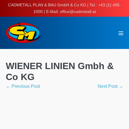
Skip
CADMETALL PLAN & BAU GmbH & Co KG | Tel.: +43 (1) 495-
to
1000 | E-Mail: office@cadmetall.at
content
Men
Tog
WIENER LINIEN Gmbh &
Co KG
Post
← Previous Post
Next Post →
Navigation