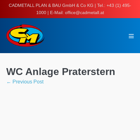
Skip
CADMETALL PLAN & BAU GmbH & Co KG | Tel.: +43 (1) 495-
to
1000 | E-Mail: office@cadmetall.at
content
Men
Tog
WC Anlage Praterstern
Post
← Previous Post
Navigation