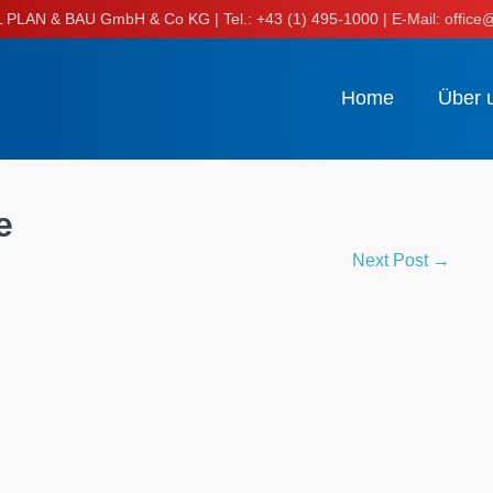
LAN & BAU GmbH & Co KG | Tel.: +43 (1) 495-1000 | E-Mail: office@
Home
Über 
e
Next Post →