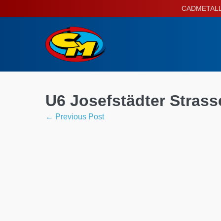
Skip
CADMETALL P
to
content
U6 Josefstädter Strass
Post
← Previous Post
Navigation