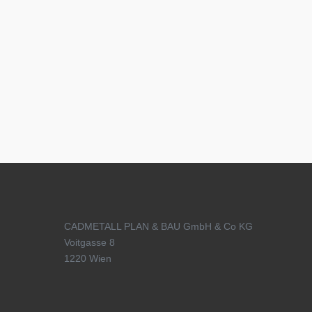
CADMETALL PLAN & BAU GmbH & Co KG
Voitgasse 8
1220 Wien