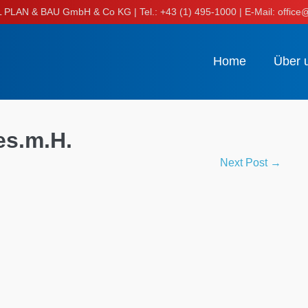
LAN & BAU GmbH & Co KG | Tel.: +43 (1) 495-1000 | E-Mail: office@
Home
Über 
es.m.H.
Next Post →