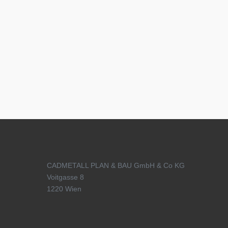
CADMETALL PLAN & BAU GmbH & Co KG
Voitgasse 8
1220 Wien