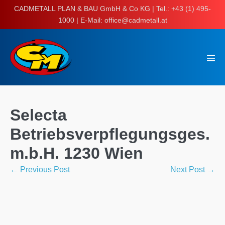
Skip
CADMETALL PLAN & BAU GmbH & Co KG | Tel.: +43 (1) 495-
to
1000 | E-Mail: office@cadmetall.at
content
Men
Tog
Selecta
Betriebsverpflegungsges.
m.b.H. 1230 Wien
Post
← Previous Post
Next Post →
Navigation