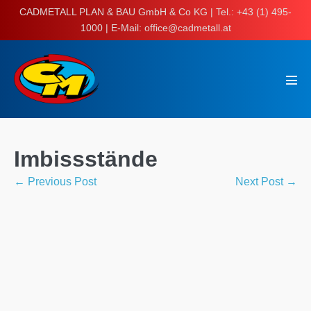
Skip
CADMETALL PLAN & BAU GmbH & Co KG | Tel.: +43 (1) 495-
to
1000 | E-Mail: office@cadmetall.at
content
Men
Tog
Imbissstände
Post
← Previous Post
Next Post →
Navigation