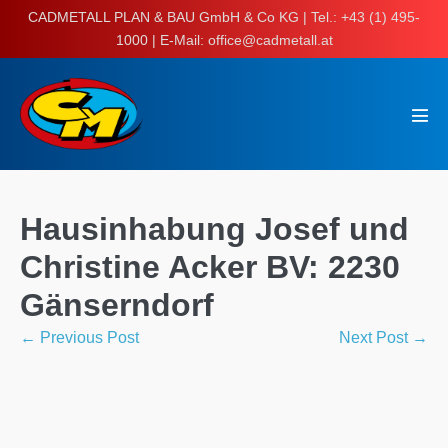
Skip
CADMETALL PLAN & BAU GmbH & Co KG | Tel.: +43 (1) 495-
to
1000 | E-Mail: office@cadmetall.at
content
Men
Tog
Hausinhabung Josef und
Christine Acker BV: 2230
Gänserndorf
Post
← Previous Post
Next Post →
Navigation