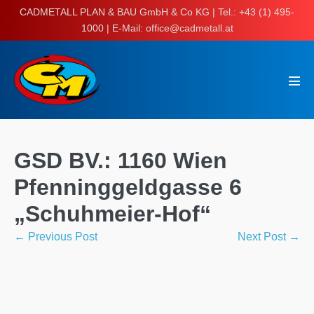
Skip
CADMETALL PLAN & BAU GmbH & Co KG | Tel.: +43 (1) 495-
to
1000 | E-Mail: office@cadmetall.at
content
Men
Tog
GSD BV.: 1160 Wien
Pfenninggeldgasse 6
„Schuhmeier-Hof“
Post
← Previous Post
Next Post →
Navigation