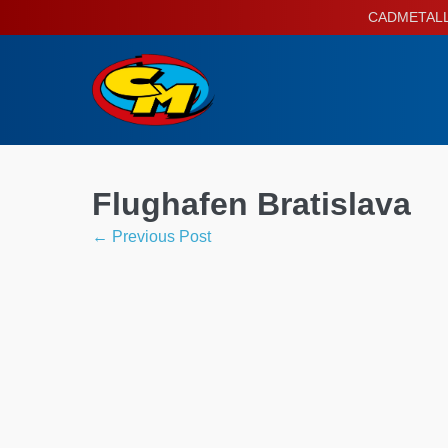
Skip
CADMETALL P
to
content
Flughafen Bratislava
Post
← Previous Post
Navigation