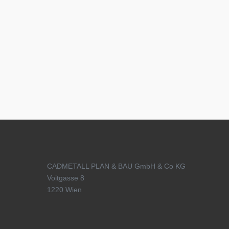
CADMETALL PLAN & BAU GmbH & Co KG
Voitgasse 8
1220 Wien