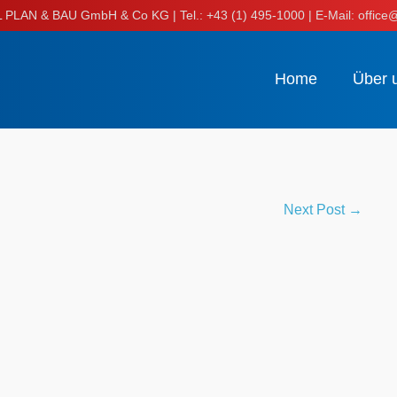
LAN & BAU GmbH & Co KG | Tel.: +43 (1) 495-1000 | E-Mail: office@
Home
Über 
Next Post →