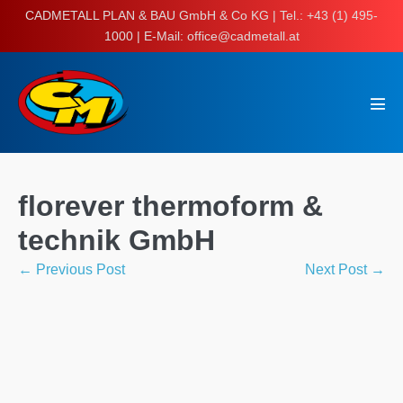
Skip
CADMETALL PLAN & BAU GmbH & Co KG | Tel.: +43 (1) 495-
to
1000 | E-Mail: office@cadmetall.at
content
Men
Tog
florever thermoform &
technik GmbH
Post
← Previous Post
Next Post →
Navigation