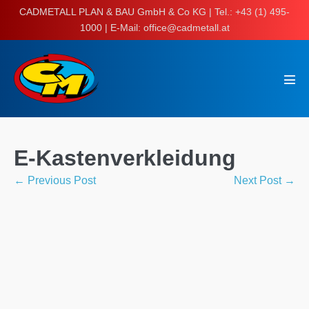
Skip
CADMETALL PLAN & BAU GmbH & Co KG | Tel.: +43 (1) 495-
to
1000 | E-Mail: office@cadmetall.at
content
Men
Tog
E-Kastenverkleidung
Post
← Previous Post
Next Post →
Navigation