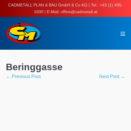
Skip
CADMETALL PLAN & BAU GmbH & Co KG | Tel.: +43 (1) 495-
to
1000 | E-Mail: office@cadmetall.at
content
Men
Tog
Beringgasse
Post
← Previous Post
Next Post →
Navigation