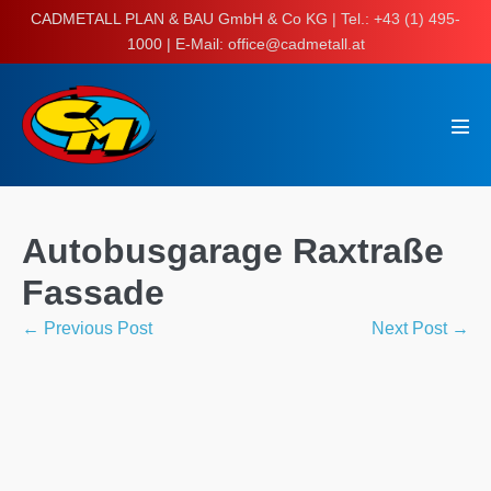
Skip
CADMETALL PLAN & BAU GmbH & Co KG | Tel.: +43 (1) 495-
to
1000 | E-Mail: office@cadmetall.at
content
Men
Tog
Autobusgarage Raxtraße
Fassade
Post
← Previous Post
Next Post →
Navigation