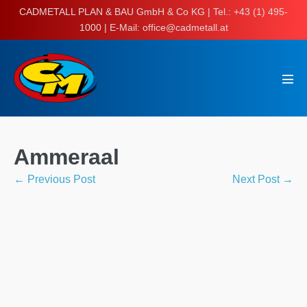
Skip
CADMETALL PLAN & BAU GmbH & Co KG | Tel.: +43 (1) 495-
to
1000 | E-Mail: office@cadmetall.at
content
Men
Tog
Ammeraal
Post
← Previous Post
Next Post →
Navigation