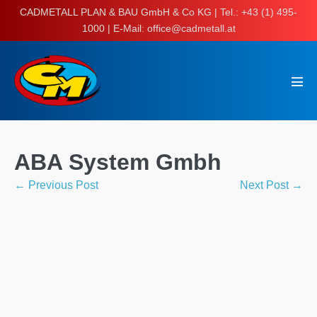
Skip
CADMETALL PLAN & BAU GmbH & Co KG | Tel.: +43 (1) 495-
to
1000 | E-Mail: office@cadmetall.at
content
Men
Tog
ABA System Gmbh
Post
← Previous Post
Next Post →
Navigation