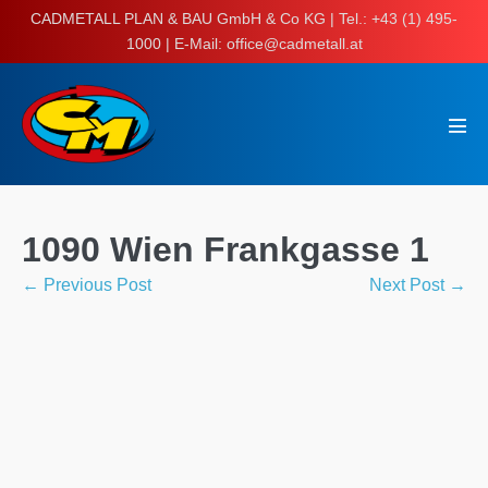
Skip
CADMETALL PLAN & BAU GmbH & Co KG | Tel.: +43 (1) 495-
to
1000 | E-Mail: office@cadmetall.at
content
Men
Tog
1090 Wien Frankgasse 1
Post
← Previous Post
Next Post →
Navigation