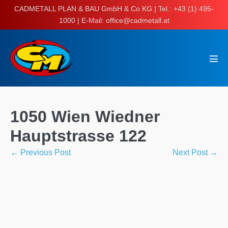
Skip
CADMETALL PLAN & BAU GmbH & Co KG | Tel.: +43 (1) 495-
to
1000 | E-Mail: office@cadmetall.at
content
Men
Tog
1050 Wien Wiedner
Hauptstrasse 122
Post
← Previous Post
Next Post →
Navigation