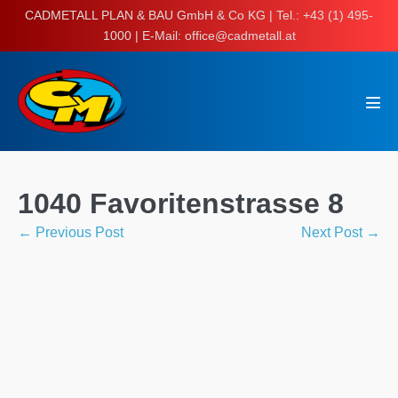
Skip
CADMETALL PLAN & BAU GmbH & Co KG | Tel.: +43 (1) 495-
to
1000 | E-Mail: office@cadmetall.at
content
Men
Tog
1040 Favoritenstrasse 8
Post
← Previous Post
Next Post →
Navigation